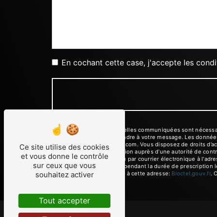
En cochant cette case, j'accepte les condi
** Les données personnelles communiquées sont nécessaires
dans le seul but de répondre à votre message. Les donnée
cheztonton35190@gmail.com. Vous disposez de droits d’accès,
Ce site utilise des cookies
d’introduire une réclamation auprès d’une autorité de cont
et vous donne le contrôle
Ferré, 35190 Tinténiac ou par courrier électronique à l'a
sur ceux que vous
de prise de contact puis pendant la durée de prescription l
souhaitez activer
téléphonique, disponible à cette adresse:
Bloctel.gouv.fr
. 
Tout accepter