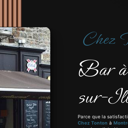
Chez 
bar à Montreuil-
sur-Il
Parce que la satisfact
Chez Tonton
à
Montre